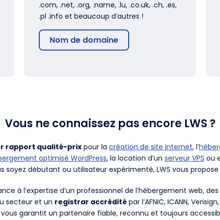
.com, .net, .org, .name, .lu, .co.uk, .ch, .es,
.pl .info et beaucoup d’autres !
Nom de domaine
Vous ne connaissez pas encore LWS ?
r rapport qualité-prix
pour la
création de site internet
, l’
hébe
bergement optimisé WordPress
, la location d’un
serveur VPS
ou e
us soyez débutant ou utilisateur expérimenté, LWS vous propose 
fiance à l’expertise d’un professionnel de l’hébergement web, d
du secteur et un
registrar accrédité
par l’AFNIC, ICANN, Verisign
 vous garantit un partenaire fiable, reconnu et toujours accessib